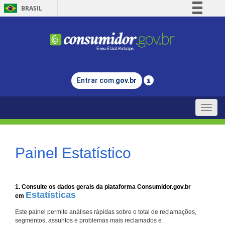
BRASIL
Simplifique!
Comunica BR
Participe
Acesso à informação
Entrar com
gov.br
Legislação
Canais
Toggle
naviga
Painel Estatístico
1. Consulte os dados gerais da plataforma Consumidor.gov.br
Estatísticas
em
Este painel permite análises rápidas sobre o total de reclamações,
segmentos, assuntos e problemas mais reclamados e