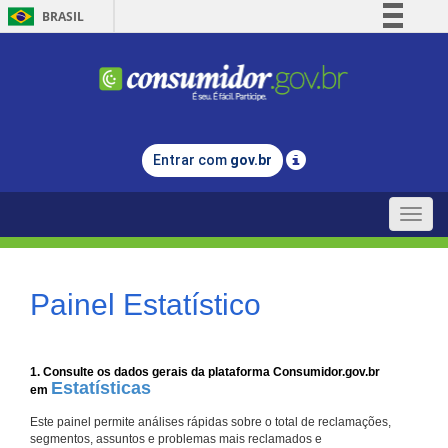
BRASIL
Simplifique!
Comunica BR
Participe
Acesso à informação
Entrar com
gov.br
Legislação
Canais
Toggle
naviga
Painel Estatístico
1. Consulte os dados gerais da plataforma Consumidor.gov.br
Estatísticas
em
Este painel permite análises rápidas sobre o total de reclamações,
segmentos, assuntos e problemas mais reclamados e