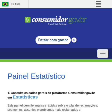
BRASIL
Simplifique!
Comunica BR
Participe
Acesso à informação
Entrar com
gov.br
Legislação
Canais
Toggle
naviga
Painel Estatístico
1. Consulte os dados gerais da plataforma Consumidor.gov.br
Estatísticas
em
Este painel permite análises rápidas sobre o total de reclamações,
segmentos, assuntos e problemas mais reclamados e