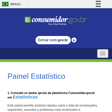
BRASIL
Simplifique!
Comunica BR
Participe
Acesso à informação
Entrar com
gov.br
Legislação
Canais
Toggle
naviga
Painel Estatístico
1. Consulte os dados gerais da plataforma Consumidor.gov.br
Estatísticas
em
Este painel permite análises rápidas sobre o total de reclamações,
segmentos, assuntos e problemas mais reclamados e