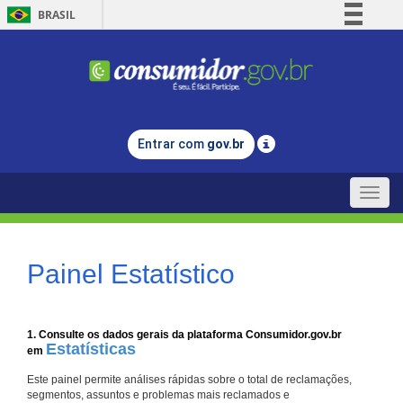
BRASIL
Simplifique!
Comunica BR
Participe
Acesso à informação
Entrar com
gov.br
Legislação
Canais
Toggle
naviga
Painel Estatístico
1. Consulte os dados gerais da plataforma Consumidor.gov.br
Estatísticas
em
Este painel permite análises rápidas sobre o total de reclamações,
segmentos, assuntos e problemas mais reclamados e