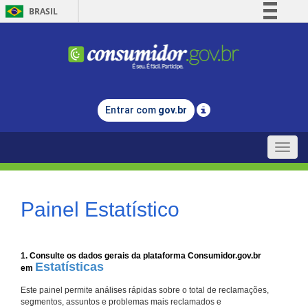
BRASIL
Simplifique!
Comunica BR
Participe
Acesso à informação
Entrar com
gov.br
Legislação
Canais
Toggle
naviga
Painel Estatístico
1. Consulte os dados gerais da plataforma Consumidor.gov.br
Estatísticas
em
Este painel permite análises rápidas sobre o total de reclamações,
segmentos, assuntos e problemas mais reclamados e