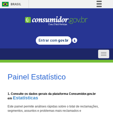
BRASIL
Simplifique!
Comunica BR
Participe
Acesso à informação
Entrar com
gov.br
Legislação
Canais
Toggle
naviga
Painel Estatístico
1. Consulte os dados gerais da plataforma Consumidor.gov.br
Estatísticas
em
Este painel permite análises rápidas sobre o total de reclamações,
segmentos, assuntos e problemas mais reclamados e