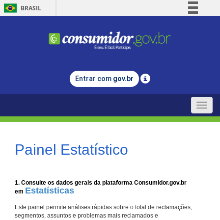
BRASIL
Simplifique!
Comunica BR
Participe
Acesso à informação
Entrar com
gov.br
Legislação
Canais
Toggle
naviga
Painel Estatístico
1. Consulte os dados gerais da plataforma Consumidor.gov.br
Estatísticas
em
Este painel permite análises rápidas sobre o total de reclamações,
segmentos, assuntos e problemas mais reclamados e