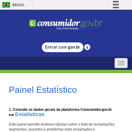
BRASIL
Simplifique!
Comunica BR
Participe
Acesso à informação
Entrar com
gov.br
Legislação
Canais
Toggle
naviga
Painel Estatístico
1. Consulte os dados gerais da plataforma Consumidor.gov.br
Estatísticas
em
Este painel permite análises rápidas sobre o total de reclamações,
segmentos, assuntos e problemas mais reclamados e