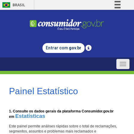
BRASIL
Simplifique!
Comunica BR
Participe
Acesso à informação
Entrar com
gov.br
Legislação
Canais
Toggle
naviga
Painel Estatístico
1. Consulte os dados gerais da plataforma Consumidor.gov.br
Estatísticas
em
Este painel permite análises rápidas sobre o total de reclamações,
segmentos, assuntos e problemas mais reclamados e