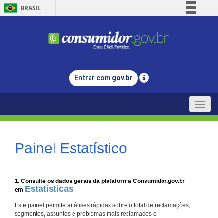
BRASIL
Simplifique!
Comunica BR
Participe
Acesso à informação
Entrar com
gov.br
Legislação
Canais
Toggle
naviga
Painel Estatístico
1. Consulte os dados gerais da plataforma Consumidor.gov.br
Estatísticas
em
Este painel permite análises rápidas sobre o total de reclamações,
segmentos, assuntos e problemas mais reclamados e