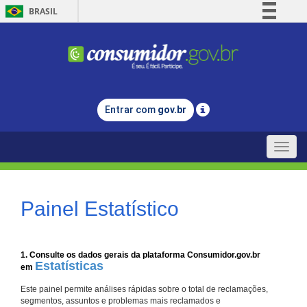
BRASIL
Simplifique!
Comunica BR
Participe
Acesso à informação
Entrar com
gov.br
Legislação
Canais
Toggle
naviga
Painel Estatístico
1. Consulte os dados gerais da plataforma Consumidor.gov.br
Estatísticas
em
Este painel permite análises rápidas sobre o total de reclamações,
segmentos, assuntos e problemas mais reclamados e