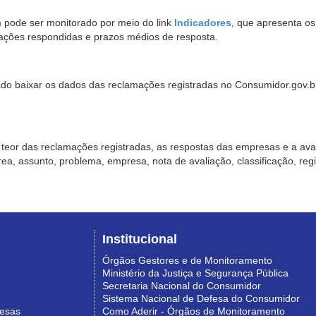
pode ser monitorado por meio do link
Indicadores
, que apresenta o
ações respondidas e prazos médios de resposta.
sado baixar os dados das reclamações registradas no Consumidor.gov.br,
o teor das reclamações registradas, as respostas das empresas e a aval
o área, assunto, problema, empresa, nota de avaliação, classificação, re
Institucional
Órgãos Gestores e de Monitoramento
Ministério da Justiça e Segurança Pública
Secretaria Nacional do Consumidor
Sistema Nacional de Defesa do Consumidor
resas
Como Aderir - Órgãos de Monitoramento