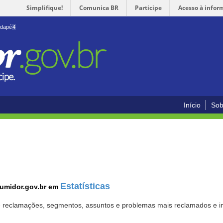
Simplifique!
Comunica BR
Participe
Acesso à infor
odapé
4
Início
Sob
Estatísticas
sumidor.gov.br em
 de reclamações, segmentos, assuntos e problemas mais reclamados e i