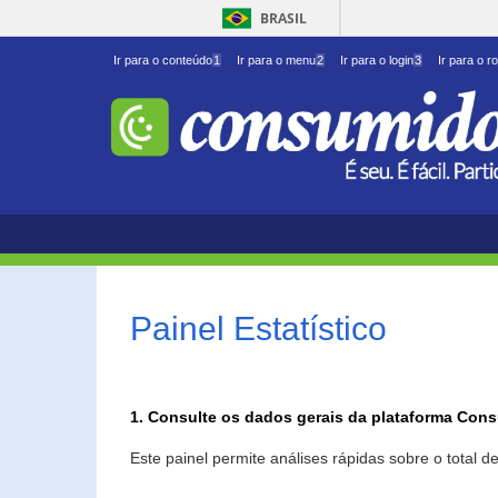
BRASIL
Ir para o conteúdo
1
Ir para o menu
2
Ir para o login
3
Ir para o r
Painel Estatístico
1. Consulte os dados gerais da plataforma Con
Este painel permite análises rápidas sobre o total