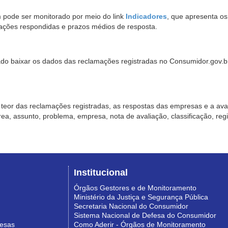
pode ser monitorado por meio do link
Indicadores
, que apresenta o
ações respondidas e prazos médios de resposta.
sado baixar os dados das reclamações registradas no Consumidor.gov.br,
o teor das reclamações registradas, as respostas das empresas e a aval
o área, assunto, problema, empresa, nota de avaliação, classificação, re
Institucional
Órgãos Gestores e de Monitoramento
Ministério da Justiça e Segurança Pública
Secretaria Nacional do Consumidor
Sistema Nacional de Defesa do Consumidor
resas
Como Aderir - Órgãos de Monitoramento