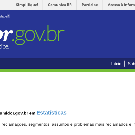
Simplifique!
Comunica BR
Participe
Acesso à infor
odapé
4
Início
Sob
Estatísticas
sumidor.gov.br em
 de reclamações, segmentos, assuntos e problemas mais reclamados e i