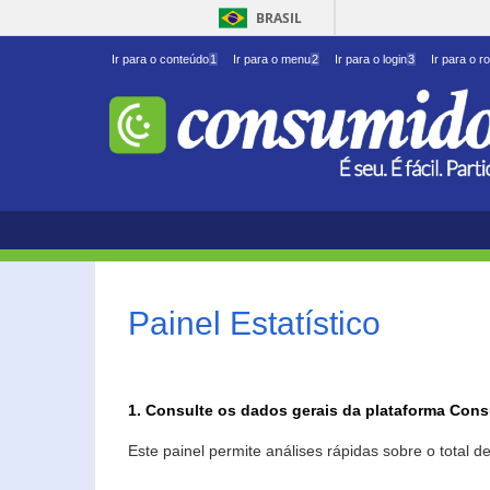
BRASIL
Ir para o conteúdo
1
Ir para o menu
2
Ir para o login
3
Ir para o r
Painel Estatístico
1. Consulte os dados gerais da plataforma Con
Este painel permite análises rápidas sobre o total