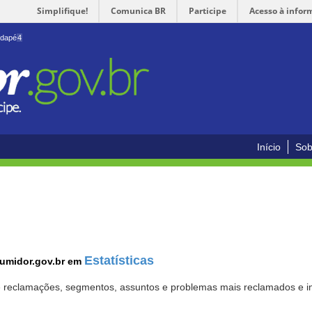
Simplifique!
Comunica BR
Participe
Acesso à infor
odapé
4
Início
Sob
Estatísticas
sumidor.gov.br em
 de reclamações, segmentos, assuntos e problemas mais reclamados e i