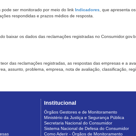
pode ser monitorado por meio do link
Indicadores
, que apresenta o
ações respondidas e prazos médios de resposta.
sado baixar os dados das reclamações registradas no Consumidor.gov.br,
o teor das reclamações registradas, as respostas das empresas e a aval
o área, assunto, problema, empresa, nota de avaliação, classificação, re
Institucional
Órgãos Gestores e de Monitoramento
Ministério da Justiça e Segurança Pública
Secretaria Nacional do Consumidor
Sistema Nacional de Defesa do Consumidor
resas
Como Aderir - Órgãos de Monitoramento