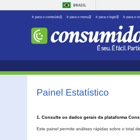
BRASIL
Ir para o conteúdo
1
Ir para o menu
2
Ir para o login
3
Ir para o r
Painel Estatístico
1. Consulte os dados gerais da plataforma Con
Este painel permite análises rápidas sobre o total