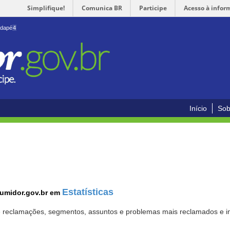
Simplifique!
Comunica BR
Participe
Acesso à infor
odapé
4
Início
Sob
Estatísticas
sumidor.gov.br em
 de reclamações, segmentos, assuntos e problemas mais reclamados e i