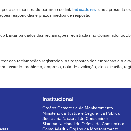
pode ser monitorado por meio do link
Indicadores
, que apresenta o
ações respondidas e prazos médios de resposta.
sado baixar os dados das reclamações registradas no Consumidor.gov.br,
o teor das reclamações registradas, as respostas das empresas e a aval
o área, assunto, problema, empresa, nota de avaliação, classificação, re
Institucional
Órgãos Gestores e de Monitoramento
Ministério da Justiça e Segurança Pública
Secretaria Nacional do Consumidor
Sistema Nacional de Defesa do Consumidor
resas
Como Aderir - Órgãos de Monitoramento