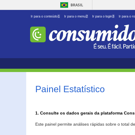
BRASIL
Ir para o conteúdo
1
Ir para o menu
2
Ir para o login
3
Ir para o r
Painel Estatístico
1. Consulte os dados gerais da plataforma Con
Este painel permite análises rápidas sobre o total