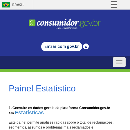
BRASIL
Simplifique!
Comunica BR
Participe
Acesso à informação
Entrar com
gov.br
Legislação
Canais
Toggle
naviga
Painel Estatístico
1. Consulte os dados gerais da plataforma Consumidor.gov.br
Estatísticas
em
Este painel permite análises rápidas sobre o total de reclamações,
segmentos, assuntos e problemas mais reclamados e