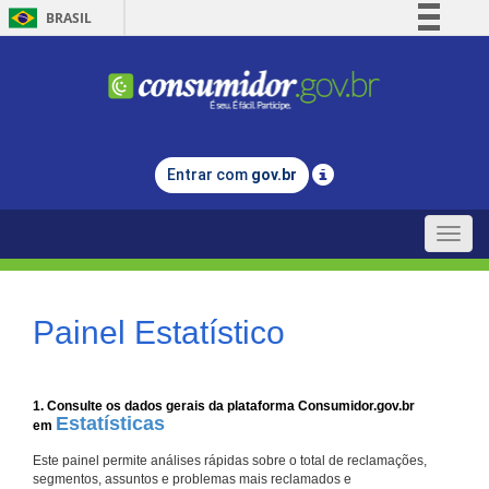
BRASIL
Simplifique!
Comunica BR
Participe
Acesso à informação
Entrar com
gov.br
Legislação
Canais
Toggle
naviga
Painel Estatístico
1. Consulte os dados gerais da plataforma Consumidor.gov.br
Estatísticas
em
Este painel permite análises rápidas sobre o total de reclamações,
segmentos, assuntos e problemas mais reclamados e