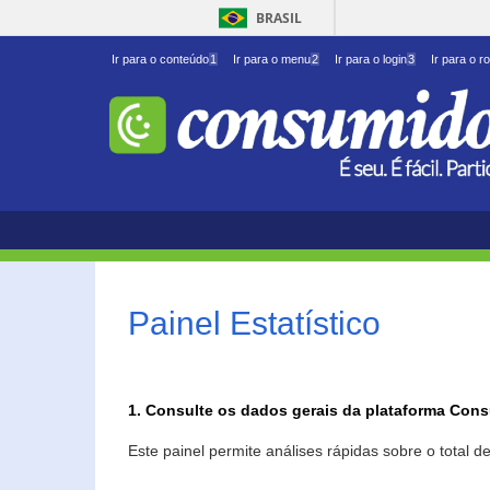
BRASIL
Ir para o conteúdo
1
Ir para o menu
2
Ir para o login
3
Ir para o r
Painel Estatístico
1. Consulte os dados gerais da plataforma Con
Este painel permite análises rápidas sobre o total