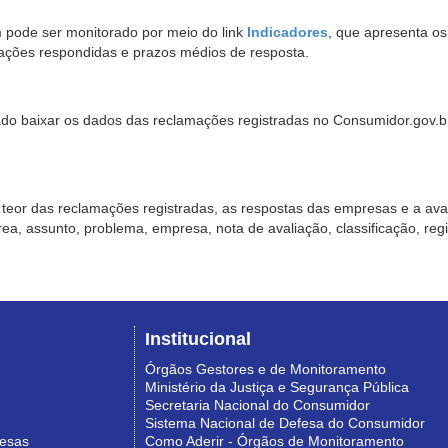
pode ser monitorado por meio do link
Indicadores
, que apresenta o
ações respondidas e prazos médios de resposta.
sado baixar os dados das reclamações registradas no Consumidor.gov.br,
o teor das reclamações registradas, as respostas das empresas e a aval
o área, assunto, problema, empresa, nota de avaliação, classificação, re
Institucional
Órgãos Gestores e de Monitoramento
Ministério da Justiça e Segurança Pública
Secretaria Nacional do Consumidor
Sistema Nacional de Defesa do Consumidor
resas
Como Aderir - Órgãos de Monitoramento