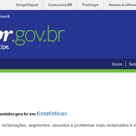
Simplifique!
Comunica BR
Participe
Acesso à infor
odapé
4
Início
Sob
Estatísticas
sumidor.gov.br em
 de reclamações, segmentos, assuntos e problemas mais reclamados e i