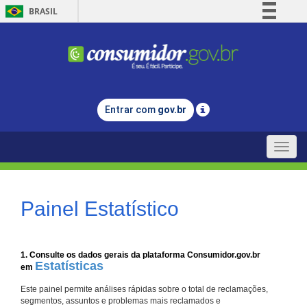
BRASIL
Simplifique!
Comunica BR
Participe
Acesso à informação
Entrar com
gov.br
Legislação
Canais
Toggle
naviga
Painel Estatístico
1. Consulte os dados gerais da plataforma Consumidor.gov.br
Estatísticas
em
Este painel permite análises rápidas sobre o total de reclamações,
segmentos, assuntos e problemas mais reclamados e