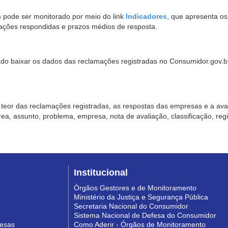
pode ser monitorado por meio do link
Indicadores
, que apresenta o
ações respondidas e prazos médios de resposta.
sado baixar os dados das reclamações registradas no Consumidor.gov.br,
o teor das reclamações registradas, as respostas das empresas e a aval
o área, assunto, problema, empresa, nota de avaliação, classificação, re
Institucional
Órgãos Gestores e de Monitoramento
Ministério da Justiça e Segurança Pública
Secretaria Nacional do Consumidor
Sistema Nacional de Defesa do Consumidor
resas
Como Aderir - Órgãos de Monitoramento