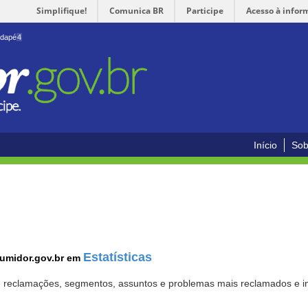
Simplifique!
Comunica BR
Participe
Acesso à infor
odapé
4
Início
Sob
Estatísticas
sumidor.gov.br em
 de reclamações, segmentos, assuntos e problemas mais reclamados e i