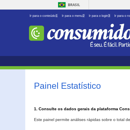
BRASIL
Ir para o conteúdo
1
Ir para o menu
2
Ir para o login
3
Ir para o r
Painel Estatístico
1. Consulte os dados gerais da plataforma Con
Este painel permite análises rápidas sobre o total