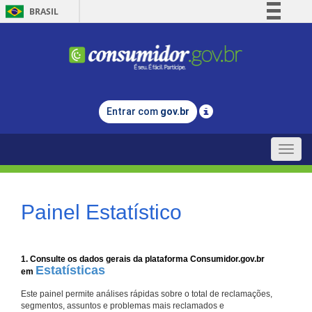
BRASIL
Simplifique!
Comunica BR
Participe
Acesso à informação
Entrar com
gov.br
Legislação
Canais
Toggle
naviga
Painel Estatístico
1. Consulte os dados gerais da plataforma Consumidor.gov.br
Estatísticas
em
Este painel permite análises rápidas sobre o total de reclamações,
segmentos, assuntos e problemas mais reclamados e