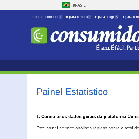
BRASIL
Ir para o conteúdo
1
Ir para o menu
2
Ir para o login
3
Ir para o r
Painel Estatístico
1. Consulte os dados gerais da plataforma Con
Este painel permite análises rápidas sobre o total