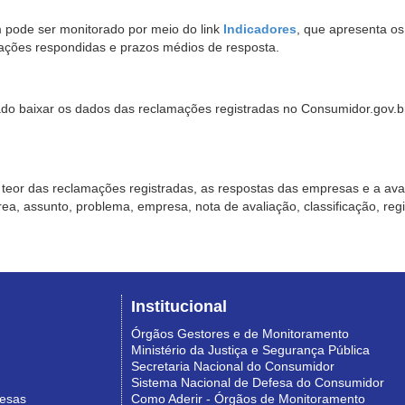
pode ser monitorado por meio do link
Indicadores
, que apresenta o
ações respondidas e prazos médios de resposta.
sado baixar os dados das reclamações registradas no Consumidor.gov.br,
o teor das reclamações registradas, as respostas das empresas e a aval
o área, assunto, problema, empresa, nota de avaliação, classificação, re
Institucional
Órgãos Gestores e de Monitoramento
Ministério da Justiça e Segurança Pública
Secretaria Nacional do Consumidor
Sistema Nacional de Defesa do Consumidor
resas
Como Aderir - Órgãos de Monitoramento