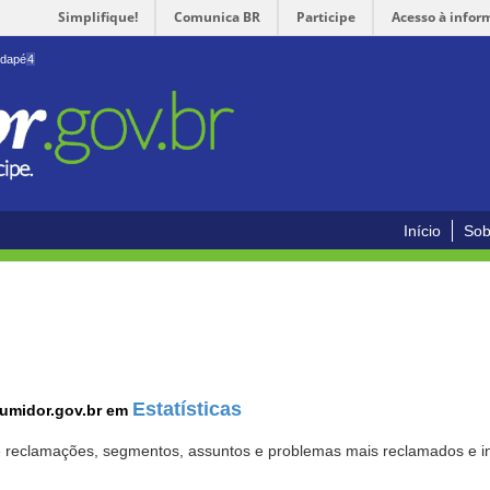
Simplifique!
Comunica BR
Participe
Acesso à infor
odapé
4
Início
Sob
Estatísticas
sumidor.gov.br em
 de reclamações, segmentos, assuntos e problemas mais reclamados e i