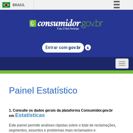
BRASIL
Simplifique!
Comunica BR
Participe
Acesso à informação
Entrar com
gov.br
Legislação
Canais
Toggle
naviga
Painel Estatístico
1. Consulte os dados gerais da plataforma Consumidor.gov.br
Estatísticas
em
Este painel permite análises rápidas sobre o total de reclamações,
segmentos, assuntos e problemas mais reclamados e