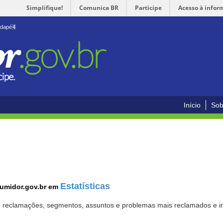
Simplifique!
Comunica BR
Participe
Acesso à infor
odapé
4
Início
Sob
Estatísticas
sumidor.gov.br em
 de reclamações, segmentos, assuntos e problemas mais reclamados e i