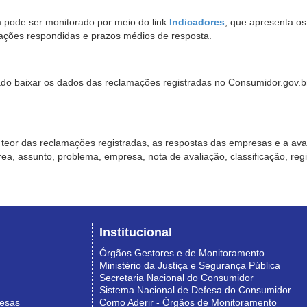
pode ser monitorado por meio do link
Indicadores
, que apresenta o
ações respondidas e prazos médios de resposta.
sado baixar os dados das reclamações registradas no Consumidor.gov.br,
o teor das reclamações registradas, as respostas das empresas e a aval
o área, assunto, problema, empresa, nota de avaliação, classificação, re
Institucional
Órgãos Gestores e de Monitoramento
Ministério da Justiça e Segurança Pública
Secretaria Nacional do Consumidor
Sistema Nacional de Defesa do Consumidor
resas
Como Aderir - Órgãos de Monitoramento