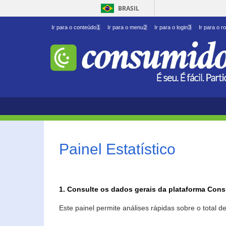
BRASIL
Ir para o conteúdo
1
Ir para o menu
2
Ir para o login
3
Ir para o r
Painel Estatístico
1. Consulte os dados gerais da plataforma Con
Este painel permite análises rápidas sobre o total