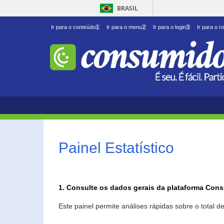
BRASIL
Ir para o conteúdo
1
Ir para o menu
2
Ir para o login
3
Ir para o r
Painel Estatístico
1. Consulte os dados gerais da plataforma Con
Este painel permite análises rápidas sobre o total