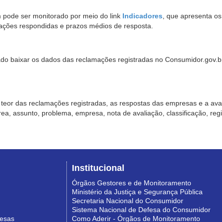
pode ser monitorado por meio do link
Indicadores
, que apresenta o
ações respondidas e prazos médios de resposta.
sado baixar os dados das reclamações registradas no Consumidor.gov.br,
o teor das reclamações registradas, as respostas das empresas e a aval
o área, assunto, problema, empresa, nota de avaliação, classificação, re
Institucional
Órgãos Gestores e de Monitoramento
Ministério da Justiça e Segurança Pública
Secretaria Nacional do Consumidor
Sistema Nacional de Defesa do Consumidor
resas
Como Aderir - Órgãos de Monitoramento