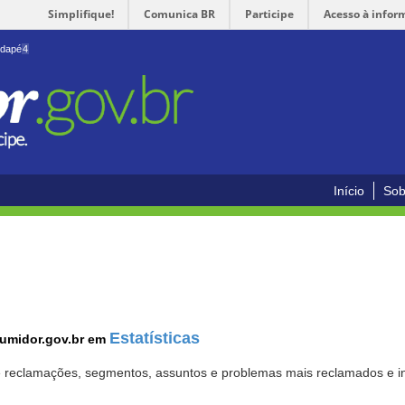
Simplifique!
Comunica BR
Participe
Acesso à infor
odapé
4
Início
Sob
Estatísticas
sumidor.gov.br em
 de reclamações, segmentos, assuntos e problemas mais reclamados e i