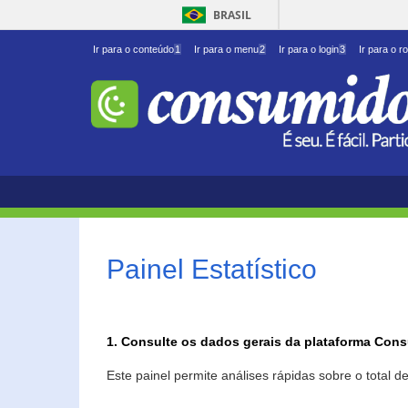
BRASIL
Ir para o conteúdo
1
Ir para o menu
2
Ir para o login
3
Ir para o r
Painel Estatístico
1. Consulte os dados gerais da plataforma Con
Este painel permite análises rápidas sobre o total