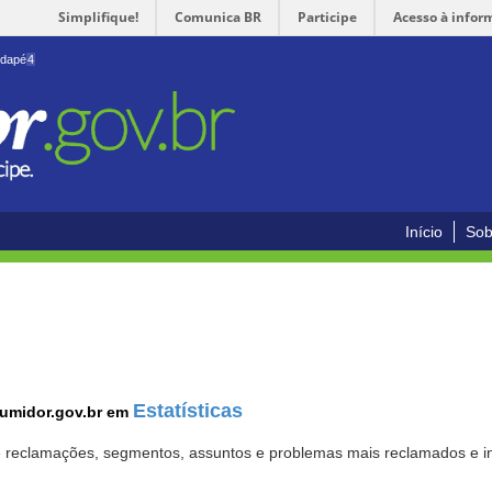
Simplifique!
Comunica BR
Participe
Acesso à infor
odapé
4
Início
Sob
Estatísticas
sumidor.gov.br em
 de reclamações, segmentos, assuntos e problemas mais reclamados e i