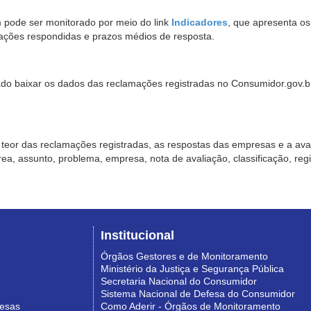
pode ser monitorado por meio do link
Indicadores
, que apresenta o
ações respondidas e prazos médios de resposta.
sado baixar os dados das reclamações registradas no Consumidor.gov.br,
o teor das reclamações registradas, as respostas das empresas e a aval
o área, assunto, problema, empresa, nota de avaliação, classificação, re
Institucional
Órgãos Gestores e de Monitoramento
Ministério da Justiça e Segurança Pública
Secretaria Nacional do Consumidor
Sistema Nacional de Defesa do Consumidor
resas
Como Aderir - Órgãos de Monitoramento