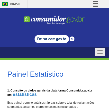
BRASIL
Simplifique!
Comunica BR
Participe
Acesso à informação
Entrar com
gov.br
Legislação
Canais
Toggle
naviga
Painel Estatístico
1. Consulte os dados gerais da plataforma Consumidor.gov.br
Estatísticas
em
Este painel permite análises rápidas sobre o total de reclamações,
segmentos, assuntos e problemas mais reclamados e