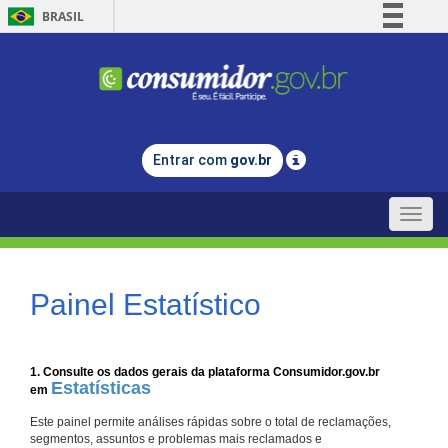
BRASIL
Simplifique!
Comunica BR
Participe
Acesso à informação
Entrar com
gov.br
Legislação
Canais
Toggle
naviga
Painel Estatístico
1. Consulte os dados gerais da plataforma Consumidor.gov.br
Estatísticas
em
Este painel permite análises rápidas sobre o total de reclamações,
segmentos, assuntos e problemas mais reclamados e