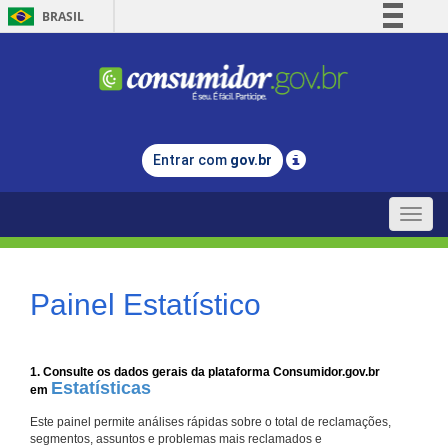
BRASIL
Simplifique!
Comunica BR
Participe
Acesso à informação
Entrar com
gov.br
Legislação
Canais
Toggle
naviga
Painel Estatístico
1. Consulte os dados gerais da plataforma Consumidor.gov.br
Estatísticas
em
Este painel permite análises rápidas sobre o total de reclamações,
segmentos, assuntos e problemas mais reclamados e