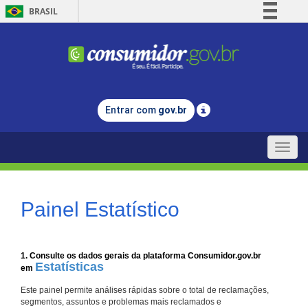
BRASIL
Simplifique!
Comunica BR
Participe
Acesso à informação
Entrar com
gov.br
Legislação
Canais
Toggle
naviga
Painel Estatístico
1. Consulte os dados gerais da plataforma Consumidor.gov.br
Estatísticas
em
Este painel permite análises rápidas sobre o total de reclamações,
segmentos, assuntos e problemas mais reclamados e