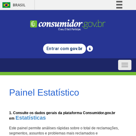
BRASIL
Simplifique!
Comunica BR
Participe
Acesso à informação
Entrar com
gov.br
Legislação
Canais
Toggle
naviga
Painel Estatístico
1. Consulte os dados gerais da plataforma Consumidor.gov.br
Estatísticas
em
Este painel permite análises rápidas sobre o total de reclamações,
segmentos, assuntos e problemas mais reclamados e