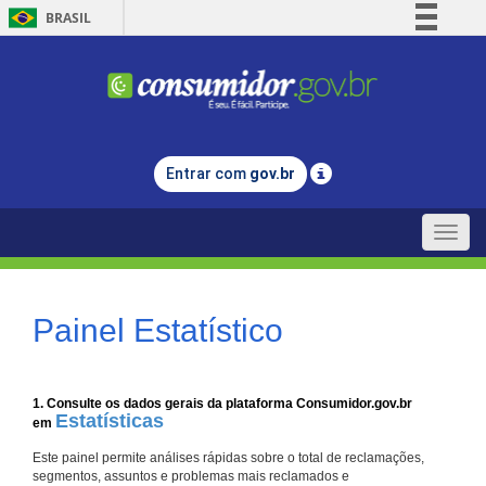
BRASIL
Simplifique!
Comunica BR
Participe
Acesso à informação
Entrar com
gov.br
Legislação
Canais
Toggle
naviga
Painel Estatístico
1. Consulte os dados gerais da plataforma Consumidor.gov.br
Estatísticas
em
Este painel permite análises rápidas sobre o total de reclamações,
segmentos, assuntos e problemas mais reclamados e