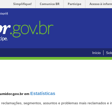
Simplifique!
Comunica BR
Participe
Acesso à infor
odapé
4
Início
Sob
Estatísticas
sumidor.gov.br em
 de reclamações, segmentos, assuntos e problemas mais reclamados e i