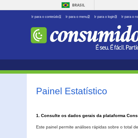
BRASIL
Ir para o conteúdo
1
Ir para o menu
2
Ir para o login
3
Ir para o r
Painel Estatístico
1. Consulte os dados gerais da plataforma Con
Este painel permite análises rápidas sobre o total