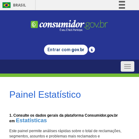
BRASIL
Simplifique!
Comunica BR
Participe
Acesso à informação
Entrar com
gov.br
Legislação
Canais
Toggle
naviga
Painel Estatístico
1. Consulte os dados gerais da plataforma Consumidor.gov.br
Estatísticas
em
Este painel permite análises rápidas sobre o total de reclamações,
segmentos, assuntos e problemas mais reclamados e