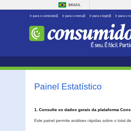
BRASIL
Ir para o conteúdo
1
Ir para o menu
2
Ir para o login
3
Ir para o r
Painel Estatístico
1. Consulte os dados gerais da plataforma Con
Este painel permite análises rápidas sobre o total