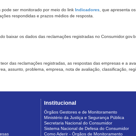
pode ser monitorado por meio do link
Indicadores
, que apresenta o
ações respondidas e prazos médios de resposta.
sado baixar os dados das reclamações registradas no Consumidor.gov.br,
o teor das reclamações registradas, as respostas das empresas e a aval
o área, assunto, problema, empresa, nota de avaliação, classificação, re
Institucional
Órgãos Gestores e de Monitoramento
Ministério da Justiça e Segurança Pública
Secretaria Nacional do Consumidor
Sistema Nacional de Defesa do Consumidor
resas
Como Aderir - Órgãos de Monitoramento