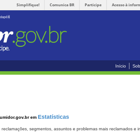
Simplifique!
Comunica BR
Participe
Acesso à infor
odapé
4
Início
Sob
Estatísticas
sumidor.gov.br em
 de reclamações, segmentos, assuntos e problemas mais reclamados e i