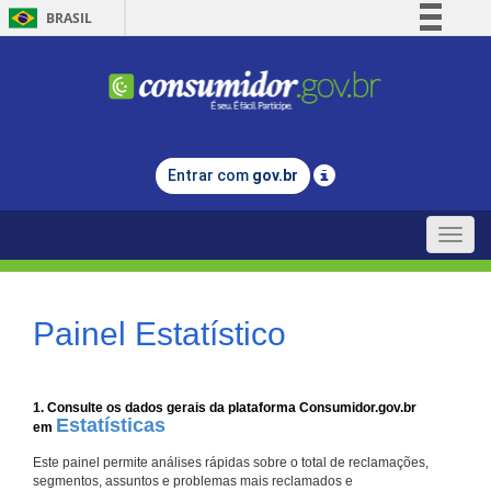
BRASIL
Simplifique!
Comunica BR
Participe
Acesso à informação
Entrar com
gov.br
Legislação
Canais
Toggle
naviga
Painel Estatístico
1. Consulte os dados gerais da plataforma Consumidor.gov.br
Estatísticas
em
Este painel permite análises rápidas sobre o total de reclamações,
segmentos, assuntos e problemas mais reclamados e