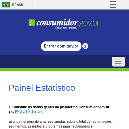
BRASIL
Simplifique!
Comunica BR
Participe
Acesso à informação
Entrar com
gov.br
Legislação
Canais
Toggle
naviga
Painel Estatístico
1. Consulte os dados gerais da plataforma Consumidor.gov.br
Estatísticas
em
Este painel permite análises rápidas sobre o total de reclamações,
segmentos, assuntos e problemas mais reclamados e