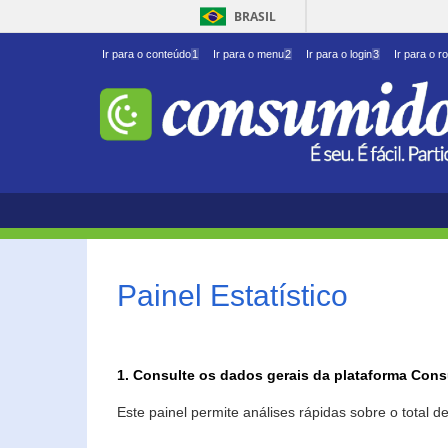
BRASIL
Ir para o conteúdo
1
Ir para o menu
2
Ir para o login
3
Ir para o r
Painel Estatístico
1. Consulte os dados gerais da plataforma Con
Este painel permite análises rápidas sobre o total