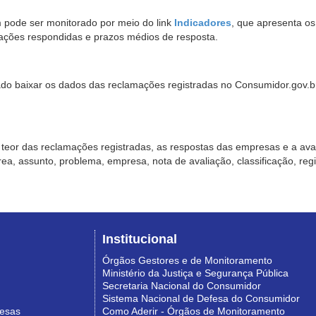
pode ser monitorado por meio do link
Indicadores
, que apresenta o
ações respondidas e prazos médios de resposta.
sado baixar os dados das reclamações registradas no Consumidor.gov.br,
o teor das reclamações registradas, as respostas das empresas e a aval
o área, assunto, problema, empresa, nota de avaliação, classificação, re
Institucional
Órgãos Gestores e de Monitoramento
Ministério da Justiça e Segurança Pública
Secretaria Nacional do Consumidor
Sistema Nacional de Defesa do Consumidor
resas
Como Aderir - Órgãos de Monitoramento