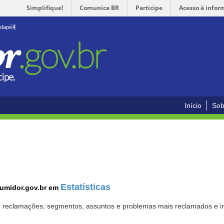
Simplifique!
Comunica BR
Participe
Acesso à infor
odapé
4
Início
Sob
Estatísticas
sumidor.gov.br em
 de reclamações, segmentos, assuntos e problemas mais reclamados e i