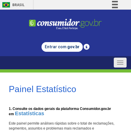
BRASIL
Simplifique!
Comunica BR
Participe
Acesso à informação
Entrar com
gov.br
Legislação
Canais
Toggle
naviga
Painel Estatístico
1. Consulte os dados gerais da plataforma Consumidor.gov.br
Estatísticas
em
Este painel permite análises rápidas sobre o total de reclamações,
segmentos, assuntos e problemas mais reclamados e