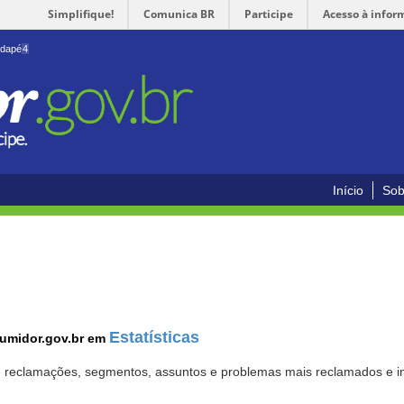
Simplifique!
Comunica BR
Participe
Acesso à infor
odapé
4
Início
Sob
Estatísticas
sumidor.gov.br em
 de reclamações, segmentos, assuntos e problemas mais reclamados e i