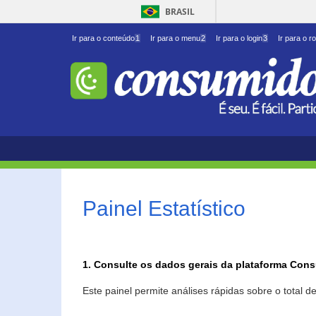
BRASIL
Ir para o conteúdo
1
Ir para o menu
2
Ir para o login
3
Ir para o r
Painel Estatístico
1. Consulte os dados gerais da plataforma Con
Este painel permite análises rápidas sobre o total