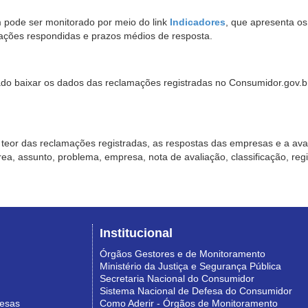
pode ser monitorado por meio do link
Indicadores
, que apresenta o
ações respondidas e prazos médios de resposta.
sado baixar os dados das reclamações registradas no Consumidor.gov.br,
o teor das reclamações registradas, as respostas das empresas e a aval
o área, assunto, problema, empresa, nota de avaliação, classificação, re
Institucional
Órgãos Gestores e de Monitoramento
Ministério da Justiça e Segurança Pública
Secretaria Nacional do Consumidor
Sistema Nacional de Defesa do Consumidor
resas
Como Aderir - Órgãos de Monitoramento