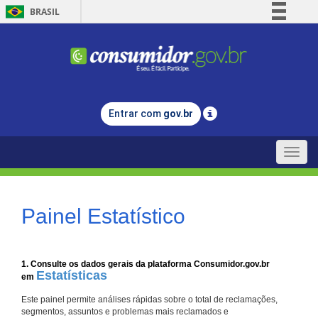
BRASIL
Simplifique!
Comunica BR
Participe
Acesso à informação
Entrar com
gov.br
Legislação
Canais
Toggle
naviga
Painel Estatístico
1. Consulte os dados gerais da plataforma Consumidor.gov.br
Estatísticas
em
Este painel permite análises rápidas sobre o total de reclamações,
segmentos, assuntos e problemas mais reclamados e