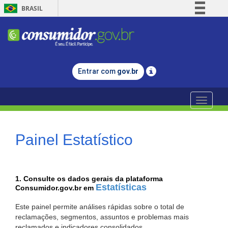
BRASIL
Simplifique!
Comunica BR
Participe
Acesso à informação
Entrar com
gov.br
Legislação
Canais
Toggle
navigati
Painel Estatístico
1. Consulte os dados gerais da plataforma
Estatísticas
Consumidor.gov.br em
Este painel permite análises rápidas sobre o total de
reclamações, segmentos, assuntos e problemas mais
reclamados e indicadores consolidados.