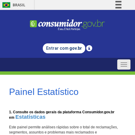
BRASIL
Simplifique!
Comunica BR
Participe
Acesso à informação
Entrar com
gov.br
Legislação
Canais
Toggle
naviga
Painel Estatístico
1. Consulte os dados gerais da plataforma Consumidor.gov.br
Estatísticas
em
Este painel permite análises rápidas sobre o total de reclamações,
segmentos, assuntos e problemas mais reclamados e