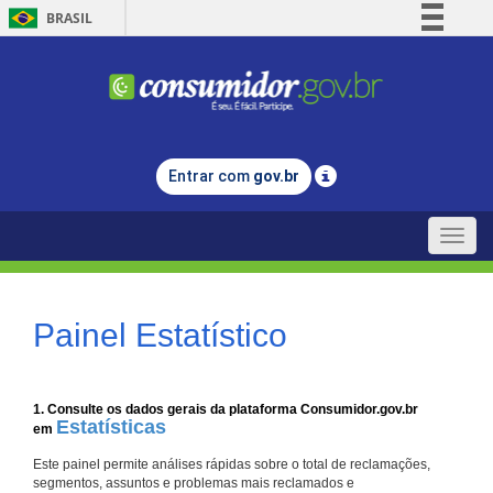
BRASIL
Simplifique!
Comunica BR
Participe
Acesso à informação
Entrar com
gov.br
Legislação
Canais
Toggle
naviga
Painel Estatístico
1. Consulte os dados gerais da plataforma Consumidor.gov.br
Estatísticas
em
Este painel permite análises rápidas sobre o total de reclamações,
segmentos, assuntos e problemas mais reclamados e