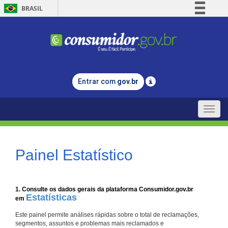
BRASIL
Simplifique!
Comunica BR
Participe
Acesso à informação
Entrar com
gov.br
Legislação
Canais
Toggle
naviga
Painel Estatístico
1. Consulte os dados gerais da plataforma Consumidor.gov.br
Estatísticas
em
Este painel permite análises rápidas sobre o total de reclamações,
segmentos, assuntos e problemas mais reclamados e