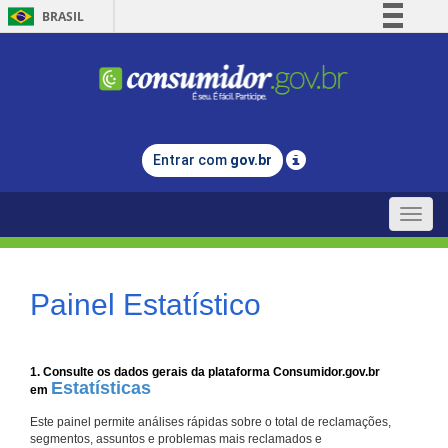
BRASIL
Simplifique!
Comunica BR
Participe
Acesso à informação
Entrar com
gov.br
Legislação
Canais
Toggle
naviga
Painel Estatístico
1. Consulte os dados gerais da plataforma Consumidor.gov.br
Estatísticas
em
Este painel permite análises rápidas sobre o total de reclamações,
segmentos, assuntos e problemas mais reclamados e