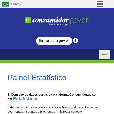
BRASIL
Simplifique!
Comunica BR
Participe
Acesso à informação
Entrar com
gov.br
Legislação
Canais
Toggle
naviga
Painel Estatístico
1. Consulte os dados gerais da plataforma Consumidor.gov.br
Estatísticas
em
Este painel permite análises rápidas sobre o total de reclamações,
segmentos, assuntos e problemas mais reclamados e