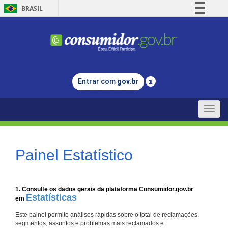
BRASIL
Simplifique!
Comunica BR
Participe
Acesso à informação
Entrar com
gov.br
Legislação
Canais
Toggle
naviga
Painel Estatístico
1. Consulte os dados gerais da plataforma Consumidor.gov.br
Estatísticas
em
Este painel permite análises rápidas sobre o total de reclamações,
segmentos, assuntos e problemas mais reclamados e