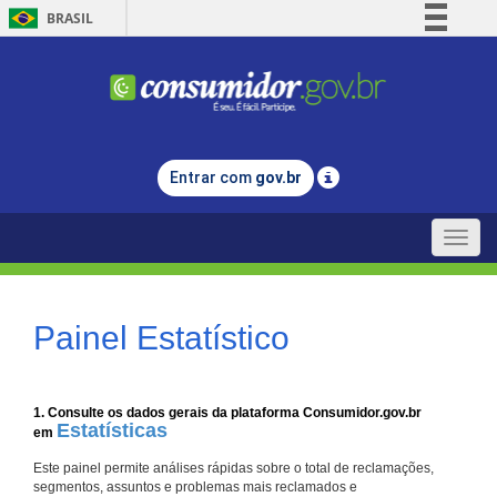
BRASIL
Simplifique!
Comunica BR
Participe
Acesso à informação
Entrar com
gov.br
Legislação
Canais
Toggle
naviga
Painel Estatístico
1. Consulte os dados gerais da plataforma Consumidor.gov.br
Estatísticas
em
Este painel permite análises rápidas sobre o total de reclamações,
segmentos, assuntos e problemas mais reclamados e